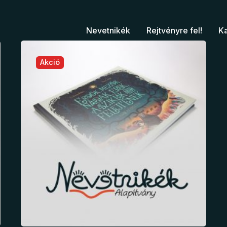
Nevetnikék
Rejtvényre fel!
K
Akció