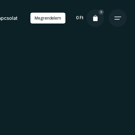
0
apcsolat
0
Ft
Megrendelem