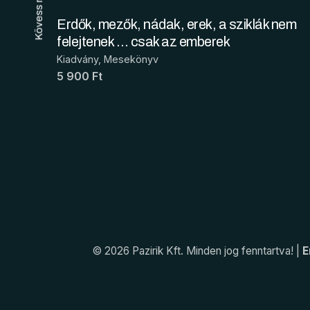
Kövess minket!
Erdők, mezők, nádak, erek, a sziklák nem
felejtenek … csak az emberek
Kiadvány
Mesekönyv
5 900 Ft
© 2026 Pazirik Kft. Minden jog fenntartva! |
E