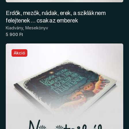
Erdők, mezők, nádak, erek, a sziklák nem
felejtenek … csak az emberek
Kiadvány
Mesekönyv
5 900 Ft
Akció