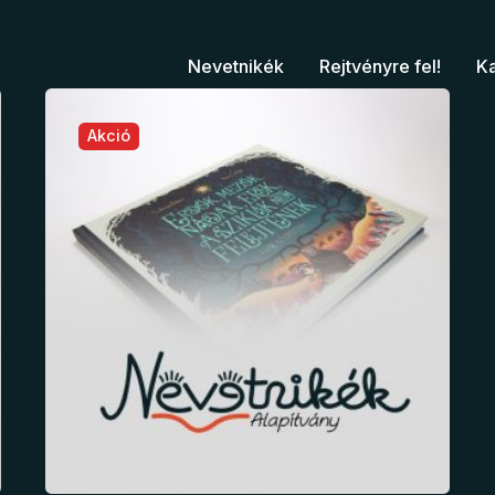
Nevetnikék
Rejtvényre fel!
K
Akció