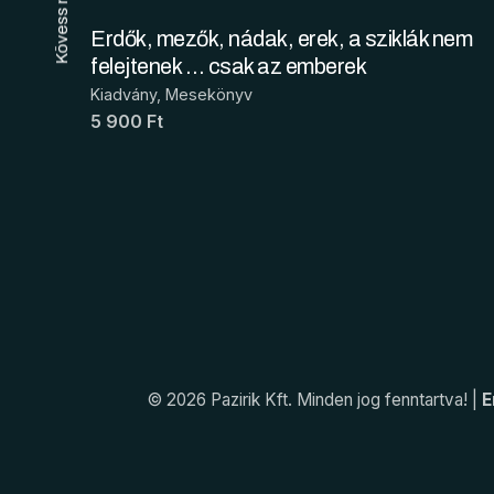
Kövess minket!
Erdők, mezők, nádak, erek, a sziklák nem
felejtenek … csak az emberek
Kiadvány
Mesekönyv
5 900 Ft
© 2026 Pazirik Kft. Minden jog fenntartva! |
E