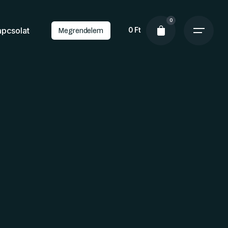
0
apcsolat
0
Ft
Megrendelem